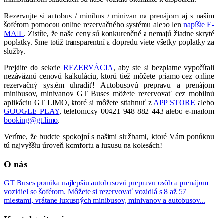
Rezervujte si autobus / minibus / minivan na prenájom aj s naším
šoférom pomocou online rezervačného systému alebo len
napíšte E-
MAIL
.
Zistíte, že naše ceny sú konkurenčné a nemajú žiadne skryté
poplatky. Sme totiž transparentní a dopredu viete všetky poplatky za
služby.
Prejdite do sekcie
REZERVÁCIA
, aby ste si bezplatne vypočítali
nezáväznú cenovú kalkuláciu, ktorú tiež môžete priamo cez online
rezervačný systém uhradiť! Autobusovú prepravu a prenájom
minibusov, minivanov GT Buses môžete rezervovať cez mobilnú
aplikáciu GT LIMO
, ktoré si môžete stiahnuť z
APP STORE
alebo
GOOGLE PLAY
, telefonicky 00421 948 882 443 alebo e-mailom
booking@gt.limo
.
Veríme, že budete spokojní s našimi službami, ktoré Vám ponúknu
tú najvyššiu úroveň komfortu a luxusu na kolesách!
O nás
GT Buses ponúka najlepšiu autobusovú prepravu osôb a prenájom
vozidiel so šoférom. Môžete si rezervovať vozidlá s 8 až 57
miestami, vrátane luxusných minibusov, minivanov a autobusov...