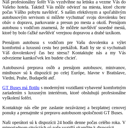
Náš profesionálny šofér
Vás vyzdvihne na letisku a vezme Vás do
Vašeho hotela.
Taktiež Vás môže odviezť na miesta, ktoré chcete
počas Vášho pobytu navštíviť.
S naším efektívnym a spoľahlivým
autobusovým servisom si môžete vychutnať svoju dovolenku bez
obáv o dopravu, parkovanie a presun po mesta a okolí.
Prenájom
au
tobusu s vodičom znamená, že môžete navštíviť susedné mestá,
ktoré by bolo ťažké navštíviť verejnou dopravou a drahé taxíkom.
Prenájom autobusu s vodičom pre Vašu dovolenku a výlet
komfortnú a luxusnú cestu bez prekážok. Radi by ste si vychutnali
Váš dovolenkový čas bez stresu?
Kontaktujte nás a my Vás
odvezieme kamkoľvek len budete chcieť.
Autobusová preprava osôb a prenájom autobusov, minivanov,
minibusov sú k dispozícii po celej Európe, hlavne v Bratislave,
Viedni, Prahe, Budapešti atď.
GT Buses má flotilu
s modernými vozidlami vybavené komfortným
zariadením s luxusným interiérom, ktoré obsluhujú profesionálne
vyškolení šoféri.
Kontaktuje nás ešte pre zaslanie nezáväznej a bezplatnej cenovej
ponuky a prenajmite si prepravu autobusom spoločnosti GT Buses.
Naši operátori sú k dispozícii 24 hodín denne počas celého roka. V
mimoriadnom situáciách sú naše vozidlá okamžite k dispozícii.