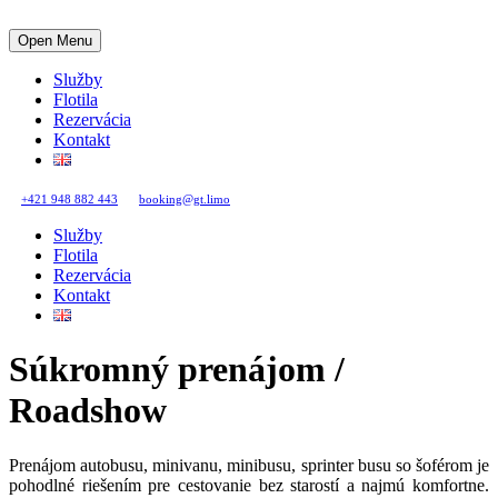
Open Menu
Služby
Flotila
Rezervácia
Kontakt
+421 948 882 443
booking@gt.limo
Služby
Flotila
Rezervácia
Kontakt
Súkromný prenájom /
Roadshow
Prenájom autobusu, minivanu, minibusu, sprinter busu so šoférom je
pohodlné riešením pre cestovanie bez starostí a najmú komfortne.